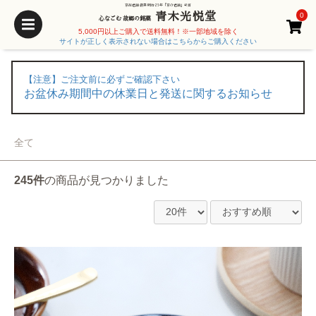
京都老舗 創業 明治25年「京の老舗」受賞
青木光悦堂
0
心なごむ 故郷の銘菓
5,000円以上ご購入で送料無料！※一部地域を除く
サイトが正しく表示されない場合はこちらからご購入ください
【注意】ご注文前に必ずご確認下さい
お盆休み期間中の休業日と発送に関するお知らせ
全て
245件
の商品が見つかりました