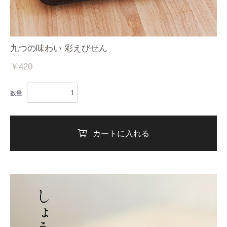
九つの味わい 彩えびせん
￥420
数量
カートに入れる