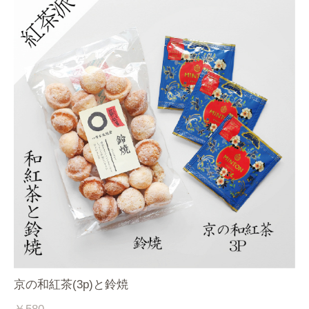
京の和紅茶(3p)と鈴焼