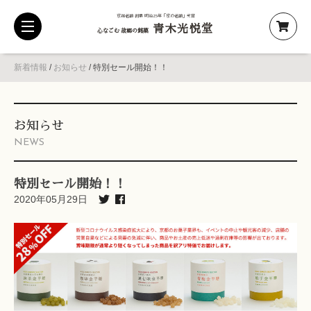
京都老舗 創業 明治25年「京の老舗」受賞
青木光悦堂
toggle
心なごむ 故郷の銘菓
navigation
新着情報
/
お知らせ
/
特別セール開始！！
お知らせ
NEWS
特別セール開始！！
2020年05月29日