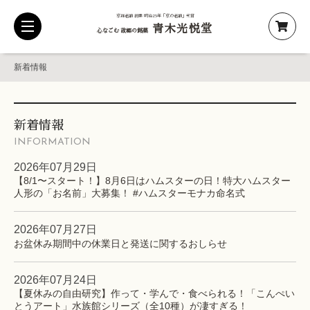
京都老舗 創業 明治25年「京の老舗」受賞
青木光悦堂
toggle
心なごむ 故郷の銘菓
navigation
新着情報
新着情報
INFORMATION
2026年07月29日
【8/1〜スタート！】8月6日はハムスターの日！特大ハムスター
人形の「お名前」大募集！ #ハムスターモナカ命名式
2026年07月27日
お盆休み期間中の休業日と発送に関するおしらせ
2026年07月24日
【夏休みの自由研究】作って・学んで・食べられる！「こんぺい
とうアート」水族館シリーズ（全10種）が凄すぎる！