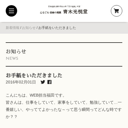
京都老舗 創業 明治25年「京の老舗」受賞
青木光悦堂
toggle
心なごむ 故郷の銘菓
navigation
新着情報
/
お知らせ
/
お手紙をいただきました
お知らせ
NEWS
お手紙をいただきました
2016年02月01日
こんにちは、WEB担当福田です。
皆さんは、仕事をしていて、家事をしていて、勉強していて…一
番嬉しい、やっててよかったな～って思う瞬間ってどんな時です
か？？