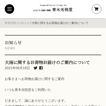
京都老舗 創業 明治25年「京の老舗」受賞
青木光悦堂
toggle
心なごむ 故郷の銘菓
navigation
新着情報
/
お知らせ
/
大雨に関するお荷物お届けのご案内について
お知らせ
NEWS
大雨に関するお荷物お届けのご案内について
2021年08月16日
お客さまへお荷物お届けに関するご案内
いつも青木光悦堂をご利用いた
だきまして、誠にありがとうございます。