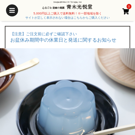
京都老舗 創業 明治25年「京の老舗」受賞
青木光悦堂
0
心なごむ 故郷の銘菓
5,000円以上ご購入で送料無料！※一部地域を除く
サイトが正しく表示されない場合はこちらからご購入ください
【注意】ご注文前に必ずご確認下さい
お盆休み期間中の休業日と発送に関するお知らせ