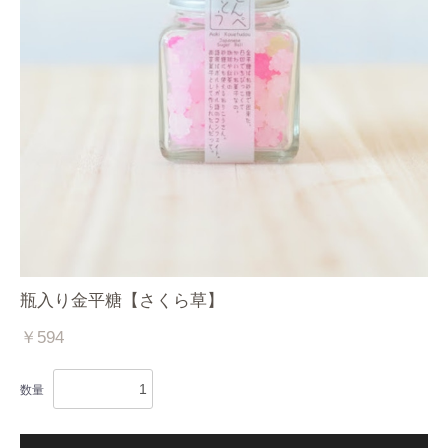
瓶入り金平糖【さくら草】
￥594
数量