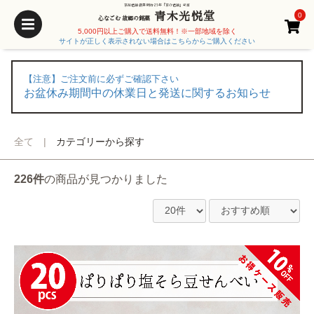
京都老舗 創業 明治25年「京の老舗」受賞
青木光悦堂
0
心なごむ 故郷の銘菓
5,000円以上ご購入で送料無料！※一部地域を除く
サイトが正しく表示されない場合はこちらからご購入ください
【注意】ご注文前に必ずご確認下さい
お盆休み期間中の休業日と発送に関するお知らせ
全て
|
カテゴリーから探す
226件
の商品が見つかりました