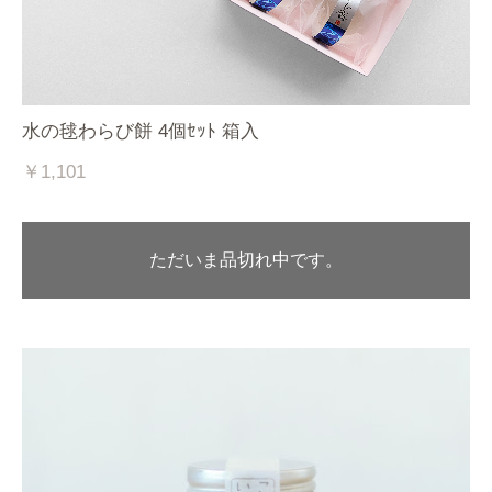
水の毬わらび餅 4個ｾｯﾄ 箱入
￥1,101
ただいま品切れ中です。