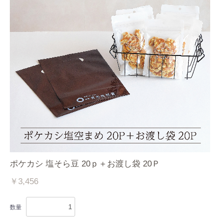
ポケカシ 塩そら豆 20ｐ＋お渡し袋 20Ｐ
￥3,456
数量