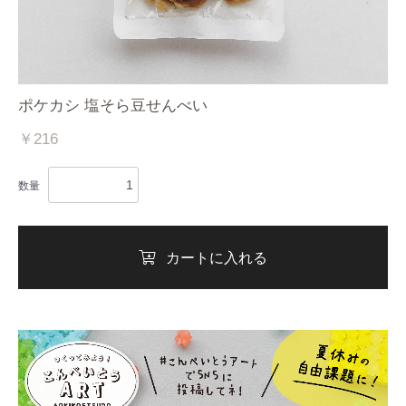
ポケカシ 塩そら豆せんべい
￥216
数量
カートに入れる