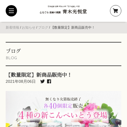
京都老舗 創業 明治25年「京の老舗」受賞
青木光悦堂
toggle
心なごむ 故郷の銘菓
navigation
新着情報
/
お知らせ
/
ブログ
/
【数量限定】新商品販売中！
ブログ
BLOG
【数量限定】新商品販売中！
2021年08月06日