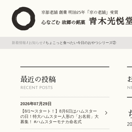
京都老舗 創業 明治25年「京の老舗」受賞
青木光悦
心なごむ 故郷の銘菓
新着情報
/
お知らせ
/
ちょこっと食べたい今日のおやつシリーズ②
最近の投稿
RECENT POSTS
N
2026年07月29日
【8/1〜スタート！】8月6日はハムスター
の日！特大ハムスター人形の「お名前」大
募集！ #ハムスターモナカ命名式
2