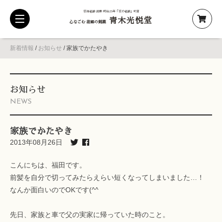
京都老舗 創業 明治25年「京の老舗」受賞
青木光悦堂
toggle
心なごむ 故郷の銘菓
navigation
新着情報
/
お知らせ
/
家族でかたやき
お知らせ
NEWS
家族でかたやき
2013年08月26日
こんにちは、福田です。
前髪を自分で切ってみたらえらい短くなってしまいました…！
なんか面白いのでOKです(^^ゞ
先日、家族と車で父の実家に帰っていた時のこと。