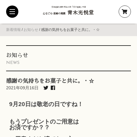
京都老舗 創業 明治25年「京の老舗」受賞
青木光悦堂
toggle
心なごむ 故郷の銘菓
navigation
新着情報
/
お知らせ
/
感謝の気持ちをお菓子と共に。・☆
お知らせ
NEWS
感謝の気持ちをお菓子と共に。・☆
2021年09月16日
9月20日は敬老の日ですね！
もうプレゼントのご用意は
お済ですか？？