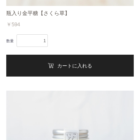
瓶入り金平糖【さくら草】
￥594
数量
カートに入れる