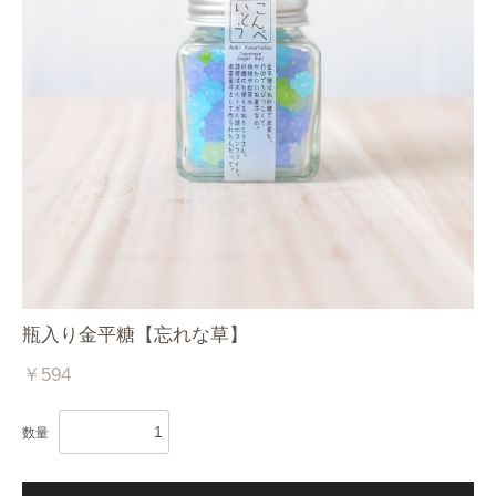
瓶入り金平糖【忘れな草】
￥594
数量