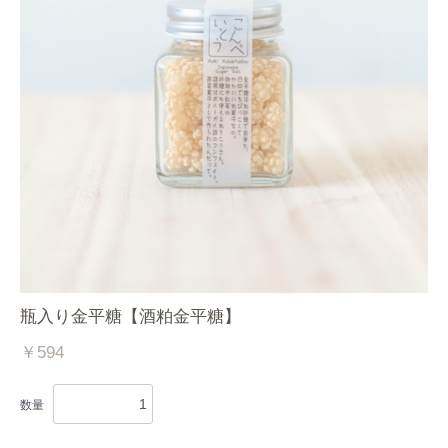
瓶入り金平糖【酒粕金平糖】
￥594
数量