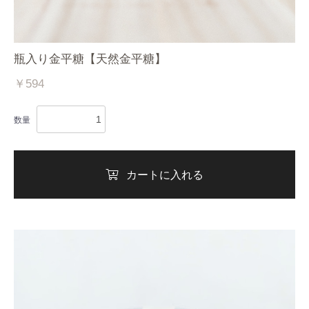
瓶入り金平糖【天然金平糖】
￥594
数量
カートに入れる