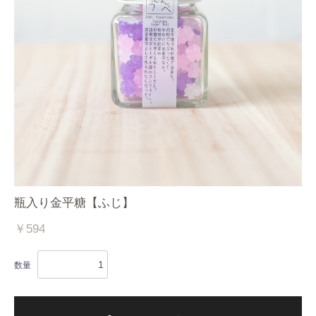
瓶入り金平糖【ふじ】
￥594
数量