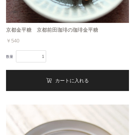
京都金平糖 京都前田珈琲の珈琲金平糖
￥540
数量
カートに入れる