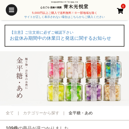
京都老舗 創業 明治25年「京の老舗」受賞
青木光悦堂
0
心なごむ 故郷の銘菓
5,000円以上ご購入で送料無料！※一部地域を除く
サイトが正しく表示されない場合はこちらからご購入ください
【注意】ご注文前に必ずご確認下さい
お盆休み期間中の休業日と発送に関するお知らせ
全て
|
カテゴリーから探す
|
金平糖・あめ
109件
の商品が見つかりました