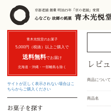
京都老舗 創業 明治25年「京の老舗」受賞
青木光悦
心なごむ 故郷の銘菓
青木光悦堂のお菓子
5,000円（税抜）以上
ご購入で
送料無料
でお届け
レビュ
北海道・沖縄・一部離島を除く
商品について
サイトが正しく表示されない場合はこ
ちらからご購入ください
商品名
お菓子を探す