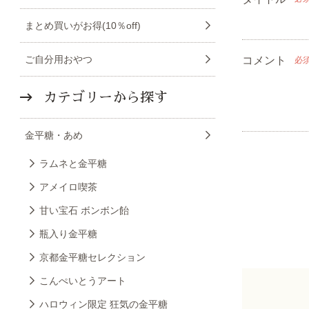
まとめ買いがお得(10％off)
ご自分用おやつ
コメント
必
カテゴリーから探す
金平糖・あめ
ラムネと金平糖
アメイロ喫茶
甘い宝石 ボンボン飴
瓶入り金平糖
京都金平糖セレクション
こんぺいとうアート
ハロウィン限定 狂気の金平糖