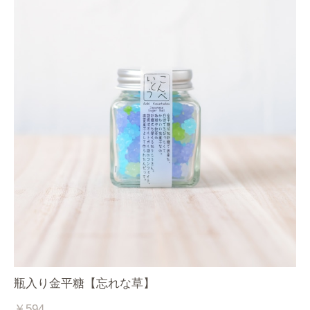
瓶入り金平糖【忘れな草】
￥594