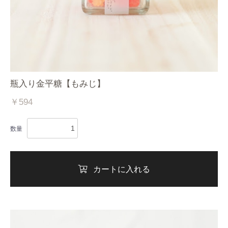
瓶入り金平糖【もみじ】
￥594
数量
カートに入れる