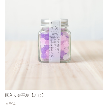
瓶入り金平糖【ふじ】
￥594