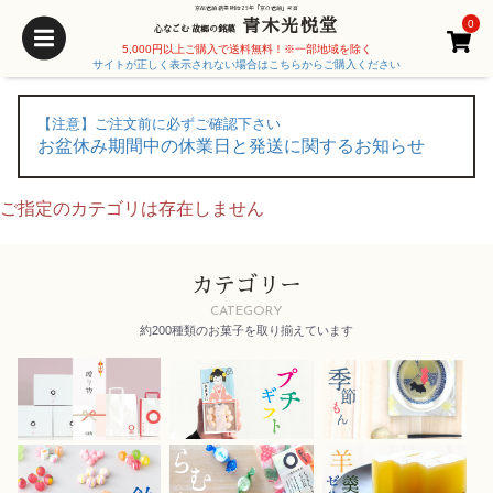
京都老舗 創業 明治25年「京の老舗」受賞
青木光悦堂
0
心なごむ 故郷の銘菓
5,000円以上ご購入で送料無料！※一部地域を除く
サイトが正しく表示されない場合はこちらからご購入ください
【注意】ご注文前に必ずご確認下さい
お盆休み期間中の休業日と発送に関するお知らせ
ご指定のカテゴリは存在しません
カテゴリー
CATEGORY
約200種類のお菓子を取り揃えています