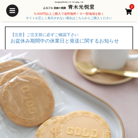
京都老舗 創業 明治25年「京の老舗」受賞
青木光悦堂
0
心なごむ 故郷の銘菓
5,000円以上ご購入で送料無料！※一部地域を除く
サイトが正しく表示されない場合はこちらからご購入ください
【注意】ご注文前に必ずご確認下さい
お盆休み期間中の休業日と発送に関するお知らせ