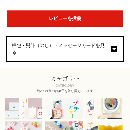
レビューを投稿
梱包・熨斗（のし）・メッセージカードを見
る
カテゴリー
お買い物を続ける
CATEGORY
約200種類のお菓子を取り揃えています
カートへ進む