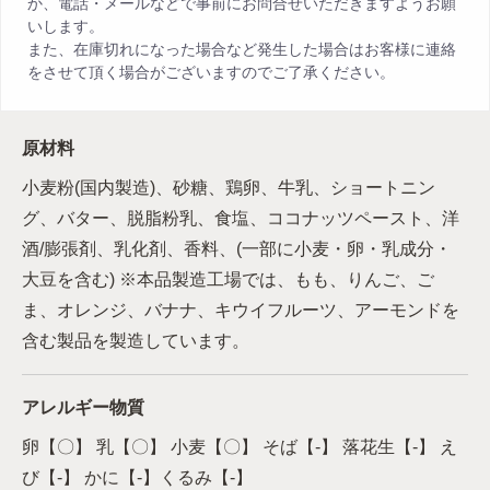
か、電話・メールなどで事前にお問合せいただきますようお願
いします。
また、在庫切れになった場合など発生した場合はお客様に連絡
をさせて頂く場合がございますのでご了承ください。
原材料
小麦粉(国内製造)、砂糖、鶏卵、牛乳、ショートニン
グ、バター、脱脂粉乳、食塩、ココナッツペースト、洋
酒/膨張剤、乳化剤、香料、(一部に小麦・卵・乳成分・
大豆を含む) ※本品製造工場では、もも、りんご、ご
ま、オレンジ、バナナ、キウイフルーツ、アーモンドを
含む製品を製造しています。
アレルギー物質
卵【〇】 乳【〇】 小麦【〇】 そば【-】 落花生【-】 え
び【-】 かに【-】くるみ【-】