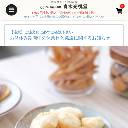
京都老舗 創業 明治25年「京の老舗」受賞
青木光悦堂
0
心なごむ 故郷の銘菓
5,000円以上ご購入で送料無料！※一部地域を除く
サイトが正しく表示されない場合はこちらからご購入ください
【注意】ご注文前に必ずご確認下さい
お盆休み期間中の休業日と発送に関するお知らせ