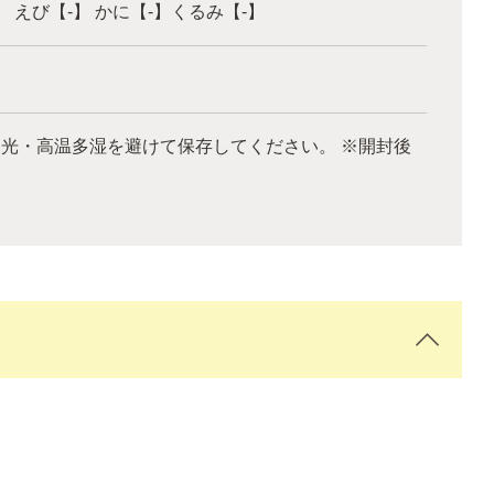
】 えび【-】 かに【-】くるみ【-】
日光・高温多湿を避けて保存してください。 ※開封後