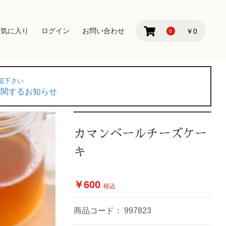
お気に入り
ログイン
お問い合わせ
￥0
0
認下さい
に関するお知らせ
カマンベールチーズケー
キ
￥600
税込
商品コード：
997823