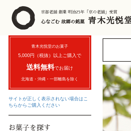
京都老舗 創業 明治25年「京の老舗」受賞
青木光悦
心なごむ 故郷の銘菓
青木光悦堂のお菓子
5,000円（税抜）以上
ご購入で
送料無料
でお届け
北海道・沖縄・一部離島を除く
サイトが正しく表示されない場合はこ
ちらからご購入ください
お菓子を探す