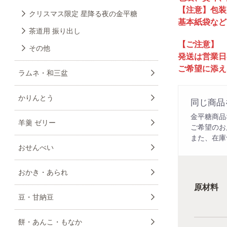
【注意】包装
クリスマス限定 星降る夜の金平糖
基本紙袋など
茶道用 振り出し
【ご注意】
その他
発送は営業日
ご希望に添え
ラムネ・和三盆
かりんとう
同じ商品
金平糖商品
羊羹 ゼリー
ご希望のお
また、在庫
おせんべい
おかき・あられ
原材料
豆・甘納豆
餅・あんこ・もなか