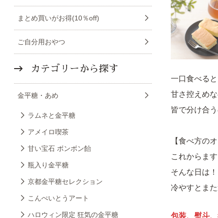
まとめ買いがお得(10％off)
ご自分用おやつ
カテゴリーから探す
一口食べると
甘さ控えめな
金平糖・あめ
皆で分け合う
ラムネと金平糖
アメイロ喫茶
【食べ方のオ
甘い宝石 ボンボン飴
これからます
瓶入り金平糖
そんな日は！
京都金平糖セレクション
冷やすとまた
こんぺいとうアート
ハロウィン限定 狂気の金平糖
包装、熨斗、