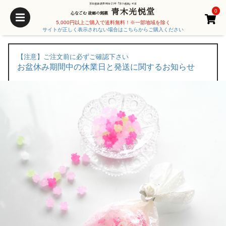
京都老舗 創業 明治25年「京の老舗」受賞
青木光悦堂
0
心なごむ 故郷の銘菓
5,000円以上ご購入で送料無料！※一部地域を除く
サイトが正しく表示されない場合はこちらからご購入ください
【注意】ご注文前に必ずご確認下さい
お盆休み期間中の休業日と発送に関するお知らせ