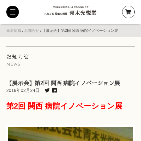
京都老舗 創業 明治25年「京の老舗」受賞
青木光悦堂
toggle
心なごむ 故郷の銘菓
navigation
新着情報
/
お知らせ
/
【展示会】第2回 関西 病院イノベーション展
お知らせ
NEWS
【展示会】第2回 関西 病院イノベーション展
2016年02月24日
第2回 関西 病院イノベーション展