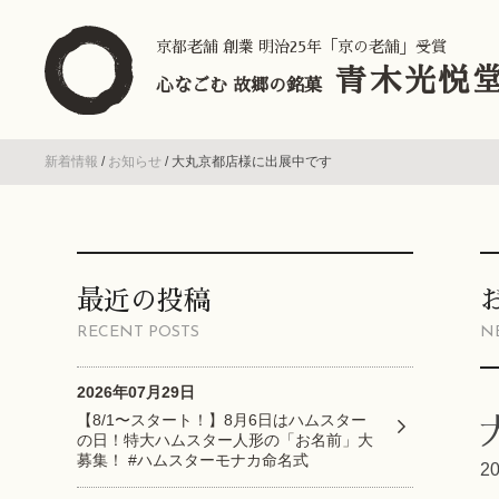
京都老舗 創業 明治25年「京の老舗」受賞
青木光悦
心なごむ 故郷の銘菓
新着情報
/
お知らせ
/
大丸京都店様に出展中です
最近の投稿
RECENT POSTS
N
2026年07月29日
【8/1〜スタート！】8月6日はハムスター
の日！特大ハムスター人形の「お名前」大
募集！ #ハムスターモナカ命名式
2