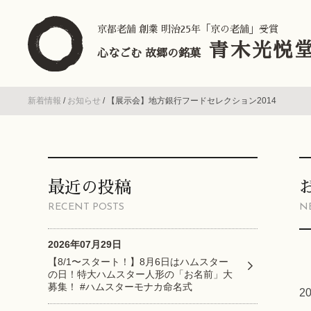
京都老舗 創業 明治25年「京の老舗」受賞
青木光悦
心なごむ 故郷の銘菓
新着情報
/
お知らせ
/
【展示会】地方銀行フードセレクション2014
最近の投稿
RECENT POSTS
N
2026年07月29日
【8/1〜スタート！】8月6日はハムスター
の日！特大ハムスター人形の「お名前」大
募集！ #ハムスターモナカ命名式
2