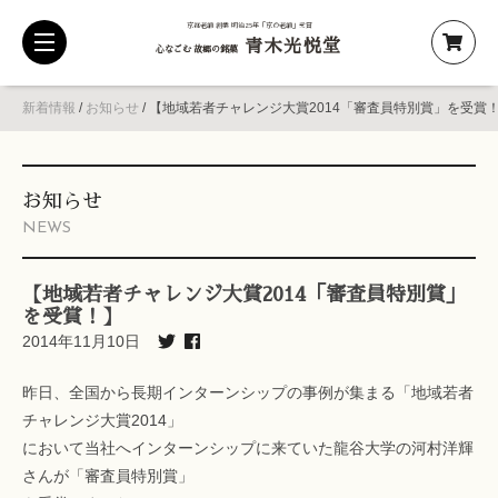
京都老舗 創業 明治25年「京の老舗」受賞
青木光悦堂
toggle
心なごむ 故郷の銘菓
navigation
新着情報
/
お知らせ
/
【地域若者チャレンジ大賞2014「審査員特別賞」を受賞
お知らせ
NEWS
【地域若者チャレンジ大賞2014「審査員特別賞」
を受賞！】
2014年11月10日
昨日、全国から長期インターンシップの事例が集まる「地域若者
チャレンジ大賞2014」
において当社へインターンシップに来ていた龍谷大学の河村洋輝
さんが「審査員特別賞」