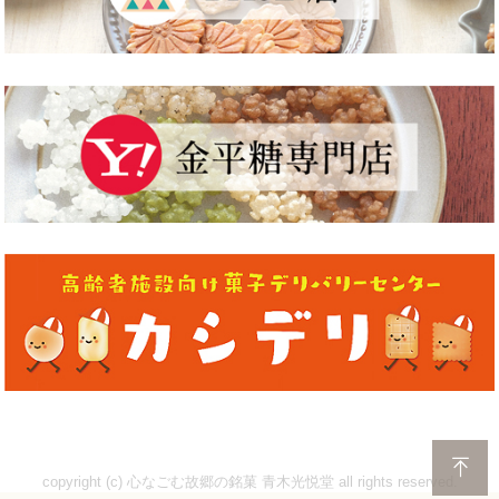
copyright (c) 心なごむ故郷の銘菓 青木光悦堂 all rights reserved.