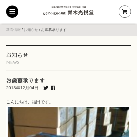
京都老舗 創業 明治25年「京の老舗」受賞
青木光悦堂
toggle
心なごむ 故郷の銘菓
navigation
新着情報
/
お知らせ
/
お歳暮承ります
お知らせ
NEWS
お歳暮承ります
2013年12月04日
こんにちは、福田です。