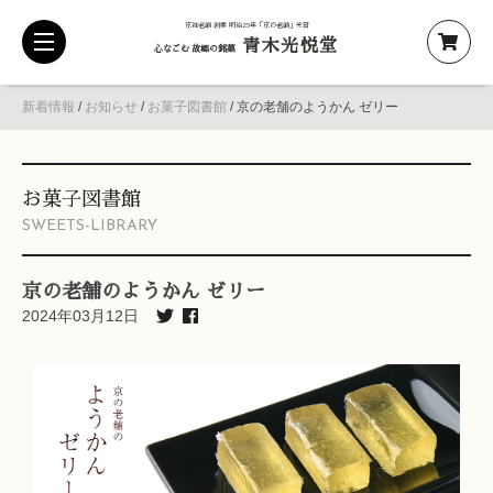
京都老舗 創業 明治25年「京の老舗」受賞
青木光悦堂
toggle
心なごむ 故郷の銘菓
navigation
新着情報
/
お知らせ
/
お菓子図書館
/
京の老舗のようかん ゼリー
お菓子図書館
SWEETS-LIBRARY
京の老舗のようかん ゼリー
2024年03月12日