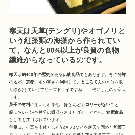
寒天は天草(テングサ)やオゴノリと
いう紅藻類の海藻から作られてい
て、なんと80%以上が良質の食物
繊維からなっているのです。
寒天
は
約400年の歴史
がある
伝統食品
でもあります。その
発祥
の地
が、
京都
。冬の寒さを利用して、
ところてん
の水分を取
り除き(今でいうフリーズドライですね)、干物にしたのが寒天
です。
菓子の材料
に用いられる他、
ほとんどカロリーがない
こと、
腸において油や糖分の吸収をさまたげることから、
健康食品
としても
注目
されています。
羊羹
は、小豆を主体とした餡(あん)などを寒天で固めた
和菓子
をいいます。これは、寒天に水や砂糖を加えて煮立て、餡(あ