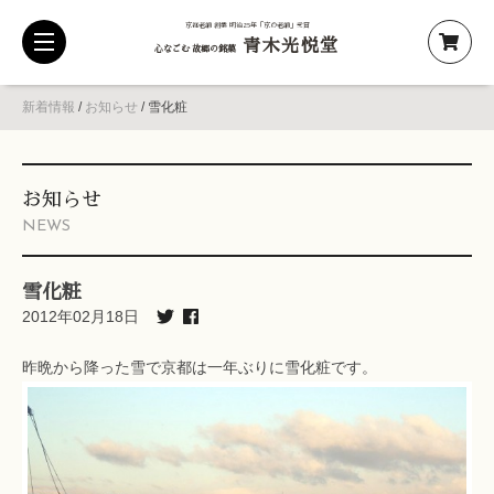
京都老舗 創業 明治25年「京の老舗」受賞
青木光悦堂
toggle
心なごむ 故郷の銘菓
navigation
新着情報
/
お知らせ
/
雪化粧
お知らせ
NEWS
雪化粧
2012年02月18日
昨晩から降った雪で京都は一年ぶりに雪化粧です。