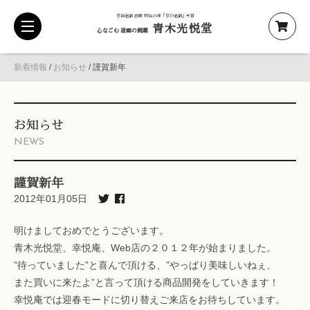
京都老舗 創業 明治25年「京の老舗」受賞
青木光悦堂
toggle
心なごむ 故郷の銘菓
navigation
新着情報
/
お知らせ
/
謹賀新年
お知らせ
NEWS
謹賀新年
2012年01月05日
明けましておめでとうございます。
青木光悦堂、幸悦庵、Web店の２０１２年が始まりました。
”待っていました”と喜んで頂ける、”やっぱり美味しいねぇ、
また買いに来たよ”と言って頂ける商品開発をしていきます！
幸悦庵では迎春モードに切り替えご来店をお待ちしています。