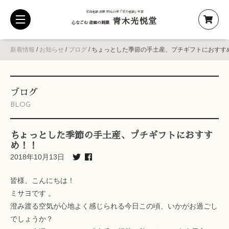
京都老舗 創業 明治25年「京の老舗」受賞
青木光悦堂
toggle
心なごむ 故郷の銘菓
navigation
新着情報
/
お知らせ
/
ブログ
/
ちょっとした季節の手土産、プチギフトにおすす
ブログ
BLOG
ちょっとした季節の手土産、プチギフトにおすす
め！！
2018年10月13日
皆様、こんにちは！
ミサヨです 。
澄み渡る空気が心地よく感じられる今日この頃、いかがお過ごし
でしょうか？