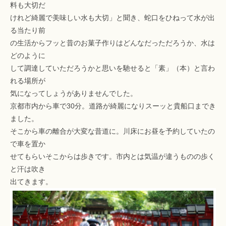
料も大切だ
けれど綺麗で美味しい水も大切」と聞き、蛇口をひねって水が出
る当たり前
の生活からフッと昔のお菓子作りはどんなだっただろうか、水は
どのように
して調達していただろうかと思いを馳せると「素」（本）と言わ
れる場所が
気になってしょうがありませんでした。
京都市内から車で30分。道路が綺麗になりスーッと貴船口までき
ました。
そこから車の離合が大変な昔道に。川床にお昼を予約していたの
で車を置か
せてもらいそこからは歩きです。市内とは気温が違うものの歩く
と汗は吹き
出てきます。