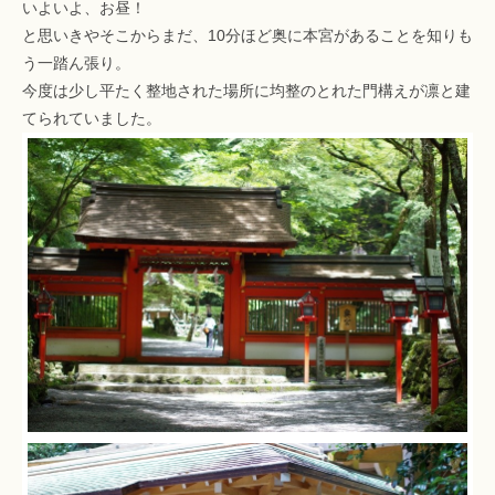
いよいよ、お昼！
と思いきやそこからまだ、10分ほど奥に本宮があることを知りも
う一踏ん張り。
今度は少し平たく整地された場所に均整のとれた門構えが凛と建
てられていました。