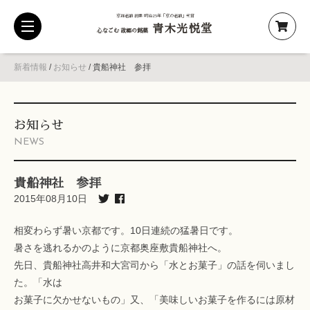
京都老舗 創業 明治25年「京の老舗」受賞
青木光悦堂
toggle
心なごむ 故郷の銘菓
navigation
新着情報
/
お知らせ
/
貴船神社 参拝
お知らせ
NEWS
貴船神社 参拝
2015年08月10日
相変わらず暑い京都です。10日連続の猛暑日です。
暑さを逃れるかのように京都奥座敷貴船神社へ。
先日、貴船神社高井和大宮司から「水とお菓子」の話を伺いまし
た。「水は
お菓子に欠かせないもの」又、「美味しいお菓子を作るには原材