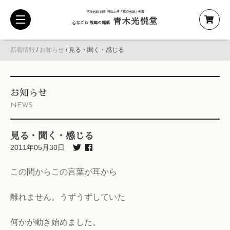
京都老舗 創業 明治25年「京の老舗」受賞
青木光悦堂
toggle
心なごむ 故郷の銘菓
navigation
新着情報
/
お知らせ
/
見る・聞く・感じる
お知らせ
NEWS
見る・聞く・感じる
2011年05月30日
この間からこの言葉が耳から
離れません。うずうずしていた
何かが動き始めました。