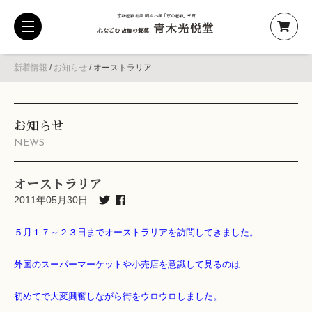
京都老舗 創業 明治25年「京の老舗」受賞
青木光悦堂
toggle
心なごむ 故郷の銘菓
navigation
新着情報
/
お知らせ
/
オーストラリア
お知らせ
NEWS
オーストラリア
2011年05月30日
５月１７～２３日までオーストラリアを訪問してきました。
外国のスーパーマーケットや小売店を意識して見るのは
初めてで大変興奮しながら街をウロウロしました。