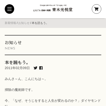
京都老舗 創業 明治25年「京の老舗」受賞
青木光悦堂
toggle
心なごむ 故郷の銘菓
navigation
新着情報
/
お知らせ
/
本を読もう。
お知らせ
NEWS
本を読もう。
2011年02月09日
みんさ～ん、こんにちは～。
掃除の魔術師です。
今、「なぜ、そうじをすると人生が変わるのか？」ダイヤモンド