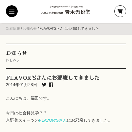
京都老舗 創業 明治25年「京の老舗」受賞
青木光悦堂
toggle
心なごむ 故郷の銘菓
navigation
新着情報
/
お知らせ
/
FLAVOR'Sさんにお邪魔してきました
お知らせ
NEWS
FLAVOR'Sさんにお邪魔してきました
2014年01月28日
こんにちは、福田です。
今日は社会科見学？？
京野菜スイーツの
FLAVOR’Sさん
にお邪魔してきました。