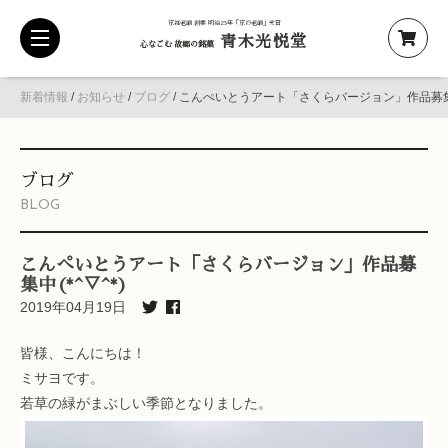
京都老舗 創業 明治25年「京の老舗」受賞
青木光悦堂
toggle
心なごむ 故郷の銘菓
navigation
新着情報
/
お知らせ
/
ブログ
/
こんぺいとうアート「さくらバージョン」作品募集中(
ブログ
BLOG
こんぺいとうアート「さくらバージョン」作品募
集中(*^▽^*)
2019年04月19日
皆様、こんにちは！
ミサヨです。
若草の緑がまぶしい季節となりました。