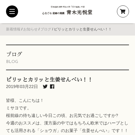
京都老舗 創業 明治25年「京の老舗」受賞
青木光悦堂
toggle
心なごむ 故郷の銘菓
navigation
新着情報
/
お知らせ
/
ブログ
/
ピリッとカリッと生姜せんべい！！
ブログ
BLOG
ピリッとカリッと生姜せんべい！！
2019年03月22日
皆様、こんにちは！
ミサヨです。
桜前線の待ち遠しい今日この頃、お元気でお過ごしですか?
今週のおススメは、漢方薬の中ではもちろん欧米ではハーブとし
ても活用される「ショウガ」のお菓子「生姜せんべい」です！！