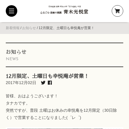
京都老舗 創業 明治25年「京の老舗」受賞
青木光悦堂
toggle
心なごむ 故郷の銘菓
navigation
新着情報
/
お知らせ
/
12月限定、土曜日も幸悦庵が営業！
お知らせ
NEWS
12月限定、土曜日も幸悦庵が営業！
2017年12月02日
皆様、おはようございます！
タナカです。
突然ですが、普段 土曜はお休みの幸悦庵を12月限定（30日除
く）で営業することになりました(゜レ゜)