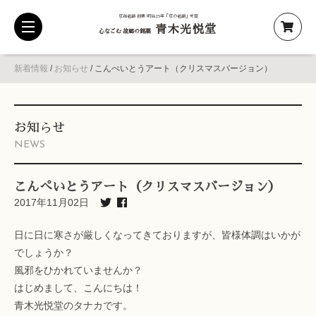
京都老舗 創業 明治25年「京の老舗」受賞
青木光悦堂
toggle
心なごむ 故郷の銘菓
navigation
新着情報
/
お知らせ
/
こんぺいとうアート（クリスマスバージョン）
お知らせ
NEWS
こんぺいとうアート（クリスマスバージョン）
2017年11月02日
日に日に寒さが厳しくなってきておりますが、皆様体調はいかが
でしょうか？
風邪をひかれていませんか？
はじめまして、こんにちは！
青木光悦堂のタナカです。