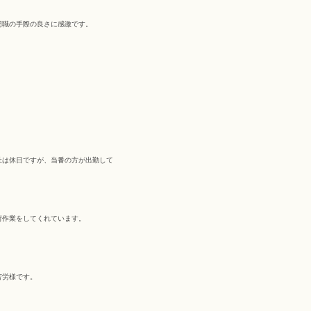
門職の手際の良さに感激です。
社は休日ですが、当番の方が出勤して
荷作業をしてくれています。
苦労様です。