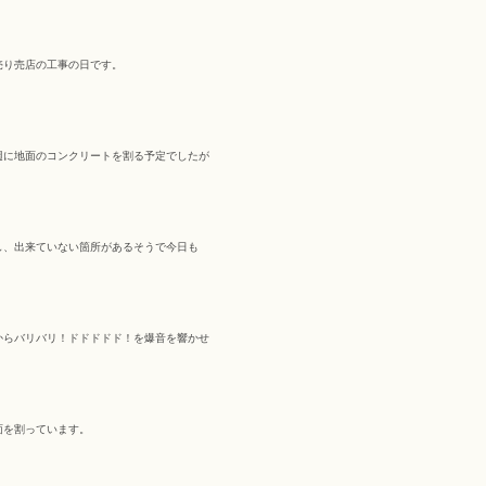
売り売店の工事の日です。
週に地面のコンクリートを割る予定でしたが
し、出来ていない箇所があるそうで今日も
からバリバリ！ドドドドド！を爆音を響かせ
面を割っています。