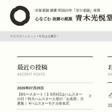
京都老舗 創業 明治25年「京の老舗」受賞
青木光悦
心なごむ 故郷の銘菓
新着情報
/
お知らせ
/
今日は土曜日！
最近の投稿
RECENT POSTS
N
2026年07月29日
【8/1〜スタート！】8月6日はハムスター
の日！特大ハムスター人形の「お名前」大
募集！ #ハムスターモナカ命名式
2