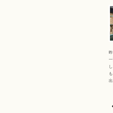
昨
一
し
も
出