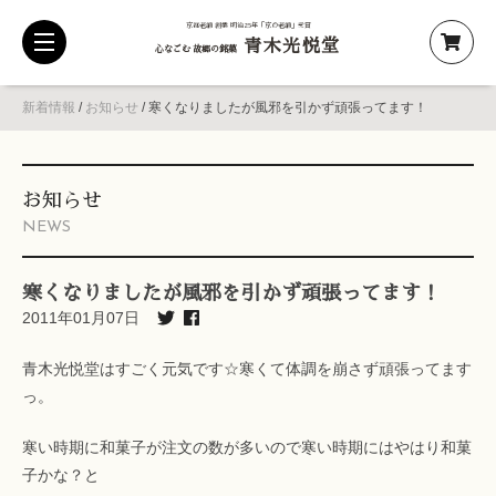
京都老舗 創業 明治25年「京の老舗」受賞
青木光悦堂
toggle
心なごむ 故郷の銘菓
navigation
新着情報
/
お知らせ
/
寒くなりましたが風邪を引かず頑張ってます！
お知らせ
NEWS
寒くなりましたが風邪を引かず頑張ってます！
2011年01月07日
青木光悦堂はすごく元気です☆寒くて体調を崩さず頑張ってます
っ。
寒い時期に和菓子が注文の数が多いので寒い時期にはやはり和菓
子かな？と