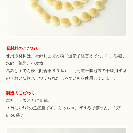
原材料のこだわり
使用原材料は、馬鈴しょでん粉（遺伝子組替えでない）、砂糖、
水飴、鶏卵、小麦粉
馬鈴しょでん粉（配合率６０％）…北海道十勝地方の十勝川水系
のきれいな軟水でつくられたじゃがいもを使用しています。
製造のこだわり
本社、工場ともに京都。
１日に1.5ﾄﾝの生産量です。ちっちゃいぼうろで言うと、１万
8750袋！