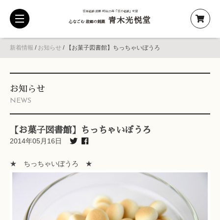
京都老舗 創業 明治25年「京の老舗」受賞
青木光悦堂
toggle
心なごむ 故郷の銘菓
navigation
新着情報
/
お知らせ
/
【お菓子図書館】ちっちゃいぼうろ
お知らせ
NEWS
【お菓子図書館】ちっちゃいぼうろ
2014年05月16日
★ ちっちゃいぼうろ ★