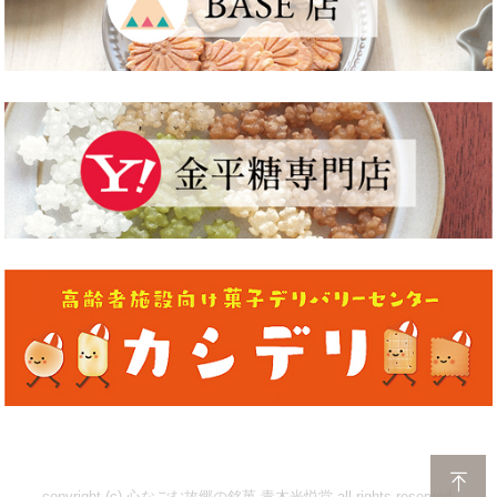
copyright (c) 心なごむ故郷の銘菓 青木光悦堂 all rights reserved.