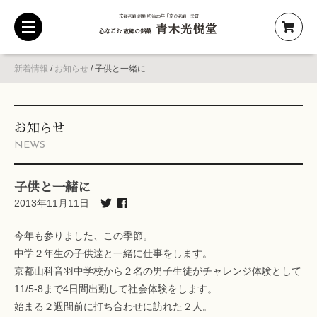
京都老舗 創業 明治25年「京の老舗」受賞
青木光悦堂
toggle
心なごむ 故郷の銘菓
navigation
新着情報
/
お知らせ
/
子供と一緒に
お知らせ
NEWS
子供と一緒に
2013年11月11日
今年も参りました、この季節。
中学２年生の子供達と一緒に仕事をします。
京都山科音羽中学校から２名の男子生徒がチャレンジ体験として
11/5-8まで4日間出勤して社会体験をします。
始まる２週間前に打ち合わせに訪れた２人。