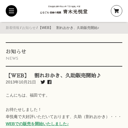
京都老舗 創業 明治25年「京の老舗」受賞
青木光悦堂
toggle
心なごむ 故郷の銘菓
navigation
新着情報
/
お知らせ
/
【WEB】 割れおかき、久助販売開始♪
お知らせ
NEWS
【WEB】 割れおかき、久助販売開始♪
2013年10月21日
こんにちは、福田です。
お待たせしました！
幸悦庵で大好評いただいております、久助（割れおかき）・・・
WEBでの販売を開始いたしました♪