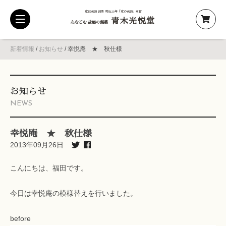
京都老舗 創業 明治25年「京の老舗」受賞
青木光悦堂
toggle
心なごむ 故郷の銘菓
navigation
新着情報
/
お知らせ
/
幸悦庵 ★ 秋仕様
お知らせ
NEWS
幸悦庵 ★ 秋仕様
2013年09月26日
こんにちは、福田です。
今日は幸悦庵の模様替えを行いました。
before