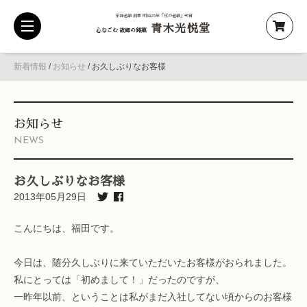
京都老舗 創業 明治25年「京の老舗」受賞
青木光悦堂
toggle
心なごむ 故郷の銘菓
navigation
新着情報
/
お知らせ
/
お久しぶりなお客様
お知らせ
NEWS
お久しぶりなお客様
2013年05月29日
こんにちは、福田です。
今日は、随分久しぶりに来ていただいたお客様がおられました。
私にとっては「初めまして！」だったのですが、
一昨年以前、ということは私がまだ入社してない頃からのお客様