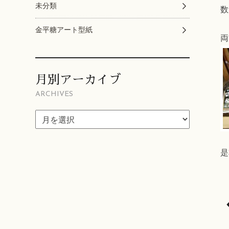
未分類
数
金平糖アート型紙
両
月別アーカイブ
ARCHIVES
是