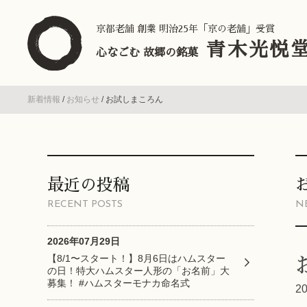
京都老舗 創業 明治25年「京の老舗」受賞
青木光悦
心なごむ 故郷の銘菓
新着情報
/
お知らせ
/
お試しまころん
最近の投稿
RECENT POSTS
N
2026年07月29日
【8/1〜スタート！】8月6日はハムスター
の日！特大ハムスター人形の「お名前」大
募集！ #ハムスターモナカ命名式
2