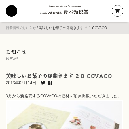
京都老舗 創業 明治25年「京の老舗」受賞
青木光悦堂
toggle
心なごむ 故郷の銘菓
navigation
新着情報
/
お知らせ
/
美味しいお菓子の扉開きます ２０ COVACO
お知らせ
NEWS
美味しいお菓子の扉開きます ２０ COVACO
2013年02月14日
3月から新発売するCOVACOの取材を頂き掲載いただきました。