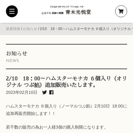
京都老舗 創業 明治25年「京の老舗」受賞
青木光悦堂
toggle
心なごむ 故郷の銘菓
navigation
新着情報
/
お知らせ
/
2/10 18：00～ハムスターモナカ ６個入り（オリジナ
お知らせ
NEWS
2/10 18：00～ハムスターモナカ ６個入り（オリ
ジナル つぶ餡）追加販売いたします。
2023年02月10日
ハムスターモナカ ６個入り（ノーマルつぶ餡）2月10日 18:00に
追加再販売開始します！！
若干数の販売の為お一人様3個の購入制限になります。