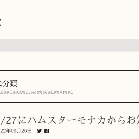
堂
未分類
E6%9C%AA%E5%88%86%E9%A1%9E
9/27にハムスターモナカから
022年09月26日