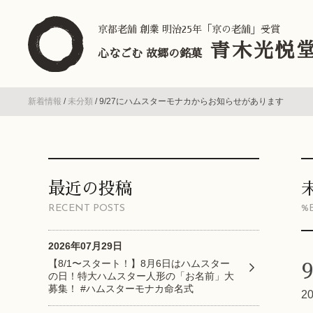
京都老舗 創業 明治25年「京の老舗」受賞
青木光悦
心なごむ 故郷の銘菓
新着情報
/
未分類
/
9/27にハムスターモナカからお知らせがあります
最近の投稿
RECENT POSTS
%
2026年07月29日
【8/1〜スタート！】8月6日はハムスター
の日！特大ハムスター人形の「お名前」大
募集！ #ハムスターモナカ命名式
2