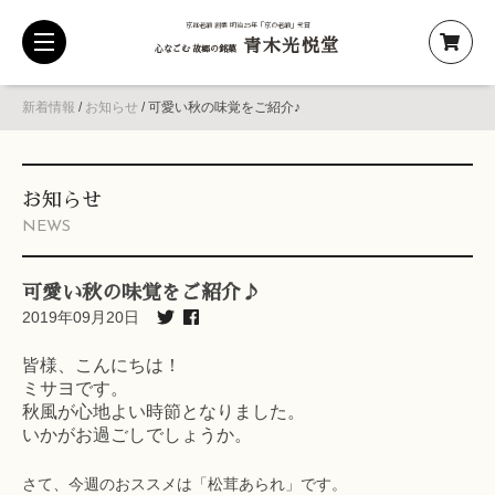
京都老舗 創業 明治25年「京の老舗」受賞
青木光悦堂
toggle
心なごむ 故郷の銘菓
navigation
新着情報
/
お知らせ
/
可愛い秋の味覚をご紹介♪
お知らせ
NEWS
可愛い秋の味覚をご紹介♪
2019年09月20日
皆様、こんにちは！
ミサヨです。
秋風が心地よい時節となりました。
いかがお過ごしでしょうか。
さて、今週のおススメは「松茸あられ」です。