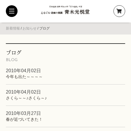
京都老舗 創業 明治25年「京の老舗」受賞
青木光悦堂
toggle
心なごむ 故郷の銘菓
navigation
新着情報
/
お知らせ
/
ブログ
ブログ
BLOG
2010年04月02日
今年も出た～～～～
2010年04月02日
さくら～～♪さくら～♪
2010年03月27日
春が近づいてきた！